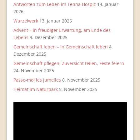
Antworten zum Leben im Tenna Hospiz
14. Januar
2026
Wurzelwerk
13. Januar 2026
Advent – in freudiger Erwartung, am Ende des
Lebens
9. Dezember 2025
Gemeinschaft leben – in Gemeinschaft leben
4.
Dezember 2025
Gemeinschaft pflegen, Zuversicht teilen, Feste feiern
24. November 2025
Passe-moi les jumelles
8. November 2025
Heimat im Naturpark
5. November 2025
Video-
Player