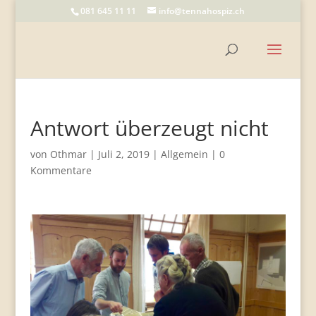
081 645 11 11
info@tennahospiz.ch
Antwort überzeugt nicht
von
Othmar
|
Juli 2, 2019
|
Allgemein
|
0
Kommentare