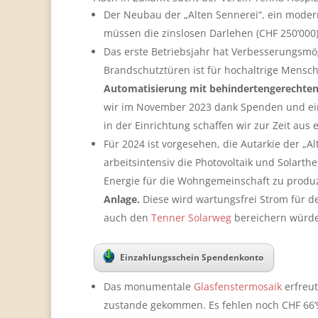
Der Neubau der „Alten Sennerei“, ein moderne
müssen die zinslosen Darlehen (CHF 250’000
Das erste Betriebsjahr hat Verbesserungsmög
Brandschutztüren ist für hochaltrige Mensc
Automatisierung mit behindertengerechte
wir im November 2023 dank Spenden und ein
in der Einrichtung schaffen wir zur Zeit aus 
Für 2024 ist vorgesehen, die Autarkie der „A
arbeitsintensiv die Photovoltaik und Solart
Energie für die Wohngemeinschaft zu produz
Anlage.
Diese wird wartungsfrei Strom für de
auch den
Tenner Solarweg
bereichern würde.
Einzahlungsschein Spendenkonto
Das monumentale
Glasfenstermosaik
erfreut
zustande gekommen. Es fehlen noch CHF 66’9