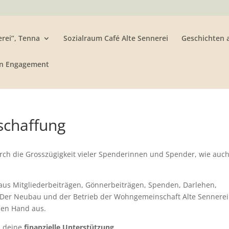
rei”, Tenna
Sozialraum Café Alte Sennerei
Geschichten 
n Engagement
schaffung
rch die Grosszügigkeit vieler Spenderinnen und Spender, wie auc
 aus Mitgliederbeiträgen, Gönnerbeiträgen, Spenden, Darlehen,
. Der Neubau und der Betrieb der Wohngemeinschaft Alte Sennerei
hen Hand aus.
z deine
finanzielle Unterstützung
.