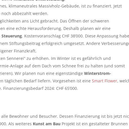
s, klimaneutrales Massivholz-Gebäude, ist zu finanziert. Jetzt
) noch abbezahlt werden.
lichkeiten ans Licht gebracht. Das Öffnen der schweren
hen eine echte Herausforderung. Deshalb planen wir eine
n Steuerung
. Kostenvoranschlag CHF 38’000. Diese Anpassung hab
em Stiftungsbeitrag erfolgreich umgesetzt. Andere Verbesserung
eigener Finanzkraft.
lten Sennerei“ zu erhöhen. Im Winter ist es gefährlich und
hermie-Anlage auf dem Dach vom Schnee frei zu halten (und somit
ieren). Wir planen nun eine eigenständige
Winterstrom-
n täglichen Bedarf liefern. Vorgesehen ist eine
Smart Flower
, wel
 Finanzierungsbedarf 2024: CHF 65’000.
 alle Bewohner und Besucher. Dessen Finanzierung ist bis jetzt ni
00. Als weiteres
Kunst am Bau
Projekt ist ein gestalteter Brunnen