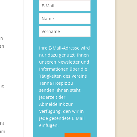
en
en
Ihre E-Mail-Adresse wird
nur dazu genutzt, Ihnen
unseren Newsletter und
Informationen über die
Tätigkeiten des Vereins
Tenna Hospiz zu
che
senden. Ihnen steht
jederzeit der
Abmeldelink zur
Verfügung, den wir in
jede gesendete E-Mail
cht
einfügen.
 im