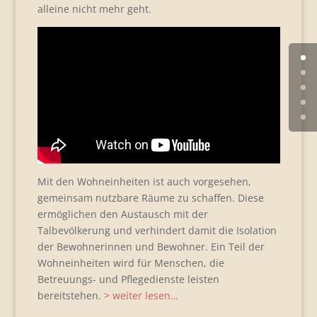
alleine nicht mehr geht.
Mit den Wohneinheiten ist auch vorgesehen,
gemeinsam nutzbare Räume zu schaffen. Diese
ermöglichen den Austausch mit der
Talbevölkerung und verhindert damit die Isolation
der Bewohnerinnen und Bewohner. Ein Teil der
Wohneinheiten wird für Menschen, die
Betreuungs- und Pflegedienste leisten
bereitstehen.
> weiter lesen…