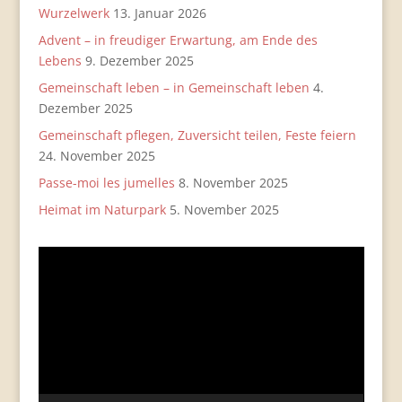
Wurzelwerk
13. Januar 2026
Advent – in freudiger Erwartung, am Ende des
Lebens
9. Dezember 2025
Gemeinschaft leben – in Gemeinschaft leben
4.
Dezember 2025
Gemeinschaft pflegen, Zuversicht teilen, Feste feiern
24. November 2025
Passe-moi les jumelles
8. November 2025
Heimat im Naturpark
5. November 2025
Video-
Player