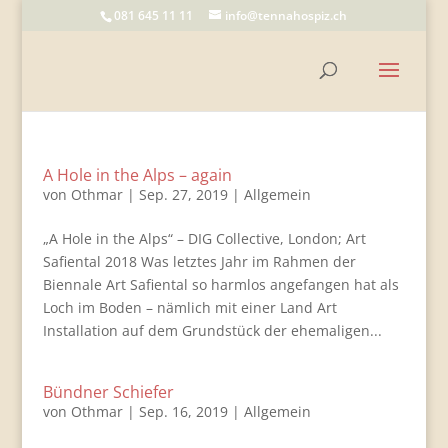
081 645 11 11
info@tennahospiz.ch
A Hole in the Alps – again
von
Othmar
|
Sep. 27, 2019
|
Allgemein
„A Hole in the Alps“ – DIG Collective, London; Art
Safiental 2018 Was letztes Jahr im Rahmen der
Biennale Art Safiental so harmlos angefangen hat als
Loch im Boden – nämlich mit einer Land Art
Installation auf dem Grundstück der ehemaligen...
Bündner Schiefer
von
Othmar
|
Sep. 16, 2019
|
Allgemein