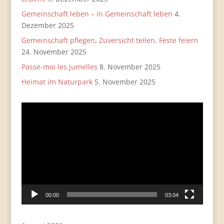
Gemeinschaft leben – in Gemeinschaft leben
4.
Dezember 2025
Gemeinschaft pflegen, Zuversicht teilen, Feste feiern
24. November 2025
Passe-moi les jumelles
8. November 2025
Heimat im Naturpark
5. November 2025
Video-
Player
00:00
03:04