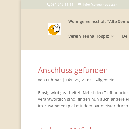
081 645 11 11
info@tennahospiz.ch
Wohngemeinschaft “Alte Senne
Verein Tenna Hospiz
Dei
Anschluss gefunden
von
Othmar
|
Okt. 25, 2019
|
Allgemein
Emsig wird gearbeitet! Nebst den Tiefbauarbei
verantwortlich sind, finden nun auch andere F
im Zusammenspiel mit dem Baumeister durch 