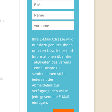
ach
Ihre E-Mail-Adresse wird
nur dazu genutzt, Ihnen
unseren Newsletter und
Informationen über die
Tätigkeiten des Vereins
Tenna Hospiz zu
senden. Ihnen steht
piz
jederzeit der
Abmeldelink zur
Verfügung, den wir in
jede gesendete E-Mail
einfügen.