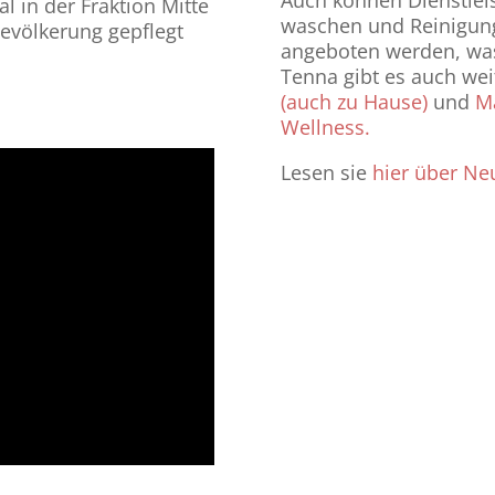
Auch können Dienstlei
al in der Fraktion Mitte
waschen und Reinigung
evölkerung gepflegt
angeboten werden, was d
Tenna gibt es auch wei
(auch zu Hause)
und
M
Wellness.
Lesen sie
hier über Neu