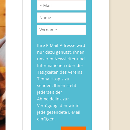
Ihre E-Mail-Adresse wird
nur dazu genutzt, Ihnen
unseren Newsletter und
Informationen über die
Tätigkeiten des Vereins
Tenna Hospiz zu
senden. Ihnen steht
jederzeit der
Abmeldelink zur
Verfügung, den wir in
jede gesendete E-Mail
einfügen.