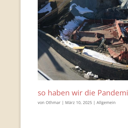
so haben wir die Pandemie
von
Othmar
|
März 10, 2025
|
Allgemein