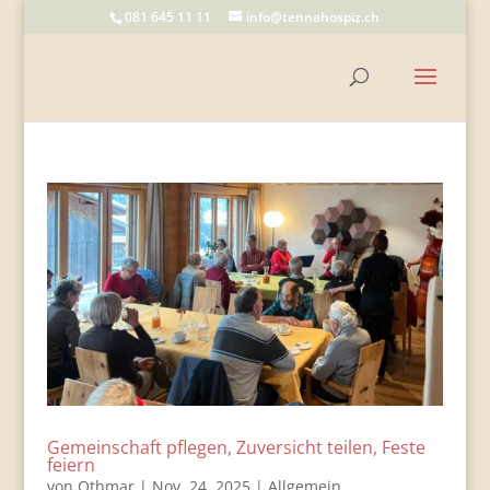
081 645 11 11
info@tennahospiz.ch
Gemeinschaft pflegen, Zuversicht teilen, Feste
feiern
von
Othmar
|
Nov. 24, 2025
|
Allgemein