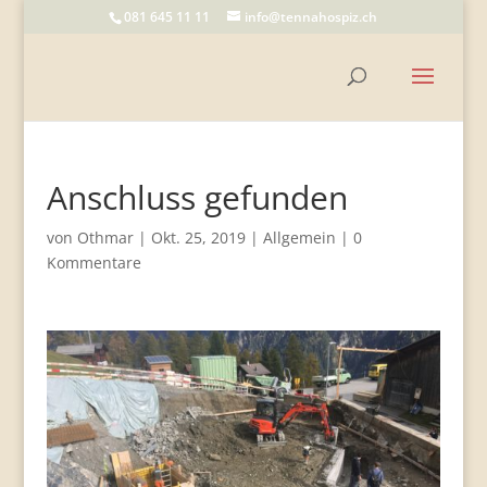
081 645 11 11
info@tennahospiz.ch
Anschluss gefunden
von
Othmar
|
Okt. 25, 2019
|
Allgemein
|
0
Kommentare