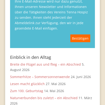
Ihre E-Mail-Adresse wird nur dazu genutzt,
Ihnen unseren Newsletter und Informationen
über die Tätigkeiten des Vereins Tenna Hospiz
zu senden. Ihnen steht jederzeit der
Abmeldelink zur Verfügung, den wir in jede
gesendete E-Mail einfügen.
Einblick in den Alltag
Breite die Flügel aus und flieg – ein Abschied
5.
August 2026
Sommerhitze – Sommersonnenwende
24. Juni 2026
Lesen macht glücklich
27. Mai 2026
Zum 100. Geburtstag
14. Mai 2026
Naturverbunden bis zuletzt – ein Abschied
11. März
2026